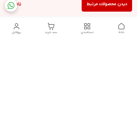
دیدن محصولات مرتبط
ناموجود
خانه
دسته‌بندی
سبد خرید
پروفایل
دسترسی سریع
تماس با ما
درباره ما
روزهای کاری از ساعت 10 صبح تا 8 شب پاسخگوی شما هستیم
شماره تماس
09981052063 - 03834237979
آدرس ایمیل
saattimeiran1@gmail.com