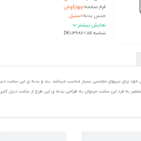
فرم صفحه
:
چهارگوش
جنس بدنه
:
استیل
رنگ بدنه
:
نقره‌ای
نمایش بیشتر
جنس بند
شناسه کالا
:
استیل
DK.1.13687-1
رنگ بند
:
نقره ای
نوع قفل بند
:
ضامن دار (کلیپسی)
منبع انرژی
:
باتری
نوع موتور ساعت
:
کوارتز کورنوگراف
قابل استفاده برای
:
آقایان , پسران
 خود برای تیپهای مجلسی بسیار مناسب میباشد. بند و بدنه ی این ساعت دنیل
میزان مقاومت در برابر فشار آب
:
5ATM
منحصر به فرد این ساعت میتوان به طراحی بدنه ی این طرح از ساعت دنیل کل
استایل
ورزشی , کژوال , لوکس , فشن , رسمی ,
کاربری
:
کلاسیک
ویژگی‌های
ضد آب ، کورنوکراف و امکان نمایش
ساعت
:
تاریخ
کشور مبدا برند
:
ترکیه
نوع ساعت عقربه ای مردانه
:
ساعت مچی