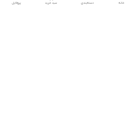
خانه
دسته‌بندی
سبد خرید
پروفایل
دسترسی سریع
تماس با ما
درباره ما
روزهای کاری از ساعت 10 صبح تا 8 شب پاسخگوی شما هستیم
شماره تماس
09981052063 - 03834237979
آدرس ایمیل
saattimeiran1@gmail.com