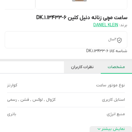
ساعت مچی زنانه دنیل کلین DK.1.13433-6
برند:
DANIEL KLEIN
2سال
شناسه کالا
DK.1.13433-6
مشخصات
نظرات کاربران
نوع موتور ساعت
کوارتز
استایل کاربری
کژوال , لوکس , فشن , رسمی
منبع انرژی
باتری
نمایش بیشتر