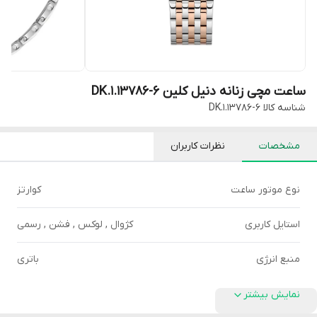
ساعت مچی زنانه دنیل کلین DK.1.13786-6
شناسه کالا
DK.1.13786-6
مشخصات
نظرات کاربران
نوع موتور ساعت
کوارتز
استایل کاربری
کژوال , لوکس , فشن , رسمی
منبع انرژی
باتری
نمایش بیشتر