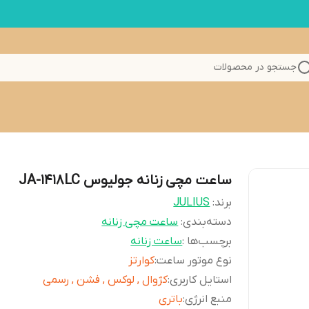
جستجو در محصولات
ساعت مچی زنانه جولیوس JA-1418LC
برند:
JULIUS
دسته‌بندی
:
ساعت مچی زنانه
برچسب‌ها :
ساعت زنانه
نوع موتور ساعت
:
کوارتز
استایل کاربری
:
کژوال , لوکس , فشن , رسمی
منبع انرژی
:
باتری