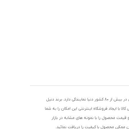
برند دنیل کلین در سال 1970 در ترکیه تاسیس شد. دفتر اصلی این برند در حال حاضر در هنگ کنگ قرار گرفته است. این برند همچنین در بیش از 80 کشور دنیا نمایندگی دارد. برند دنیل
 با ایجاد فروشگاه اینترنتی این امکان را به شما
قیمت محصول را با نمونه های مشابه در بازار
ان ممکن محصول با کیفیت را دریافت نمائید.