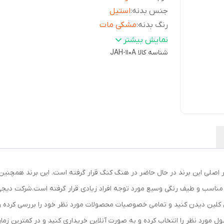
جنس بدنه
:
استیل
رنگ بدنه
:
مشکی مات
جنس بند
:
چرم
نمایش بیشتر
رنگ بند
:
شناسه کالا
قهوه ای
JAH-110A
نوع قفل بند
:
سگکی
قطر صفحه ساعت
:
40 میلی متر
منبع انرژی
:
باطری
نوع موتور ساعت
:
کوارتز
قابل استفاده برای
:
آقایان , پسران
میزان مقاومت در برابر فشار آب
:
5ATM
استایل کاربری
:
ورزشی , کژوال , لوکس , فشن
کشور سازنده موتور
:
ژاپن
رنگ صفحه
:
کرم قهوه ای
سب و طیف رنگی وسیع مورد توجه افراد زیادی قرار گرفته است.شرکت دیجی کالا
ویژگی‌های ساعت
:
امکان نمایش 24 ساعت شبانه روز
ل کلین دیدن کنید و تمامی خصوصیات محصولات مورد نظر خود را بررسی کرده و 
سایر
بند ساعت چرم که بسیار مقاوم و محکم
ول مورد نظر را انتخاب کرده و به صورت آنلاین خریداری کنید و در کمترین زم
توضیحات
:
است،همراه با جعبه اصلی شرکتی